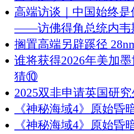
高端访谈｜中国始终是
——访佛得角总统内韦
搁置高端另辟蹊径 28
谁将获得2026年美加
猜⑩
2025双非申请英国研
《神秘海域4》原始昏
《神秘海域4》原始昏