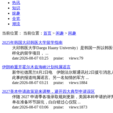
热讯
知识
娱趣
全览
潮流
当前位置： 当前位置：
首页
>
闲趣
>
闲趣
2025年韩国大邱韩医大学留学指南
大邱韩医大学Daegu Haany University
样化的留学项目， ...
date:
2026-08-07 03:25
praise:
views:
79
伊朗称重开霍尔木兹海峡计划纯属谣言
新华社德黑兰8月2日电 伊朗法尔斯通讯社2日援引消
此事的报道纯属谣言。另一名知情的军方 ...
date:
2026-08-07 03:21
praise:
views:
1884
2027美本申请政策迎来调整，避开四大典型申请误区
伴随 2027 申请季各项录取规则更新，美国本科申请
单在准备环节踩坑，白白错过心仪院 ...
date:
2026-08-07 03:06
praise:
views:
1873