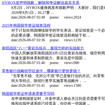
HYROX发声明致歉，解除和争议解说嘉宾关系
8月2日，HYROX健身跑发布致歉声明：大家好，我们
2026年8月1日，26-27赛 ...
date:
2026-08-07 02:49
praise:
views:
2024
2025年韩国留学签证续签流程
对于计划在韩国继续留学的学生来说，签证续签是一个必
的必要步骤。韩国留学签证续签流程相较于初 ...
date:
2026-08-07 02:36
praise:
views:
1239
南部战区“八一”黄岩岛练兵，展现怎样的实战能力
中国人民解放军南部战区8月1日位黄岩岛领海、领空和
快速支援和体系制胜能力。黄岩岛是中国固 ...
date:
2026-08-07 01:46
praise:
views:
980
零售银行战略转型征途中，哪家银行更快更稳？
“无零售不稳、无对公不强”早已是银行业的共识。向零
间大等特点。除招行更早实施零售战略外， ...
date:
2026-08-07 01:41
praise:
views:
1580
韩国留学签证申请表需要手写吗
在申请韩国签证时，许多申请人都会关注到是否需要手写
格和在线申请系统已经普及，但仍有一些国家 ...