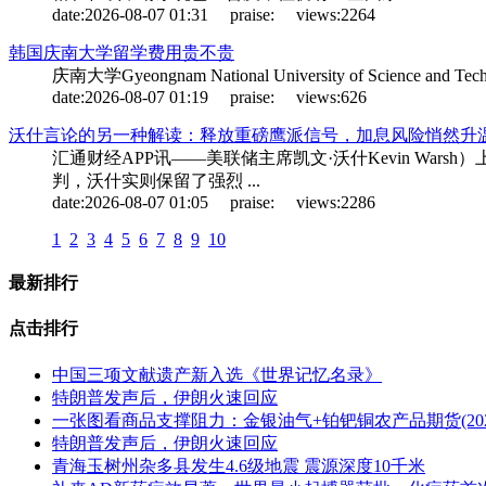
date:
2026-08-07 01:31
praise:
views:
2264
韩国庆南大学留学费用贵不贵
庆南大学Gyeongnam National University of S
date:
2026-08-07 01:19
praise:
views:
626
沃什言论的另一种解读：释放重磅鹰派信号，加息风险悄然升
汇通财经APP讯——美联储主席凯文·沃什Kevin W
判，沃什实则保留了强烈 ...
date:
2026-08-07 01:05
praise:
views:
2286
1
2
3
4
5
6
7
8
9
10
最新排行
点击排行
中国三项文献遗产新入选《世界记忆名录》
特朗普发声后，伊朗火速回应
一张图看商品支撑阻力：金银油气+铂钯铜农产品期货(2026
特朗普发声后，伊朗火速回应
青海玉树州杂多县发生4.6级地震 震源深度10千米