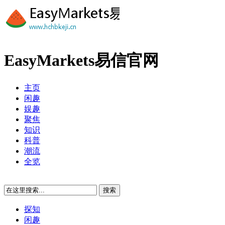
EasyMarkets易信官网
主页
闲趣
娱趣
聚焦
知识
科普
潮流
全览
探知
闲趣