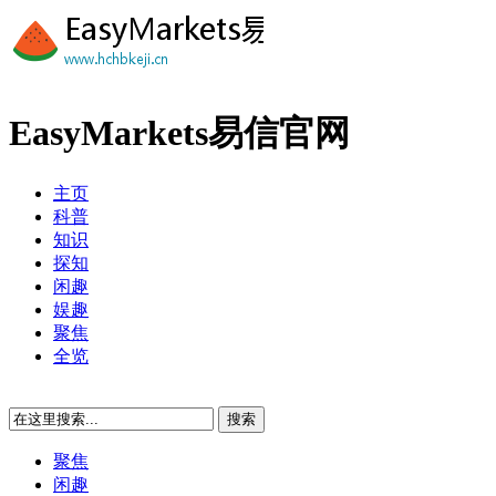
EasyMarkets易信官网
主页
科普
知识
探知
闲趣
娱趣
聚焦
全览
聚焦
闲趣