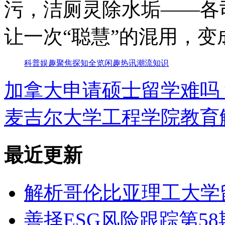
污，洁厕灵除水垢——各
让一次“聪慧”的混用，
科普
娱趣
聚焦
探知
全览
闲趣
热讯
潮流
知识
加拿大申请硕士留学难吗
麦吉尔大学工程学院教育
最近更新
解析哥伦比亚理工大学
善择ESG风险跟踪第58