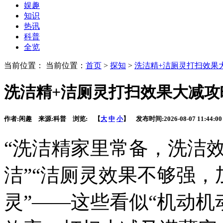
娱趣
知识
热讯
科普
全览
当前位置： 当前位置：
首页
>
探知
>
洗洁精+洁厕灵打扫效果
洗洁精+洁厕灵打扫效果大减攻
作者:
闲趣
来源:
科普
浏览:
【
大
中
小
】 发布时间:
2026-08-07 11:44:00
“洗洁精家里常备，洗洁
洁”“洁厕灵效果不够强
灵
”——这些看似“机动机