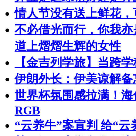
情人节没有送上鲜花，
不必借光而行，你我亦
道上熠熠生辉的女性
【金吉列学旅】当跨学
伊朗外长：伊美谅解备
世界杯氛围感拉满！海信
RGB
“云养牛”案宣判 给“