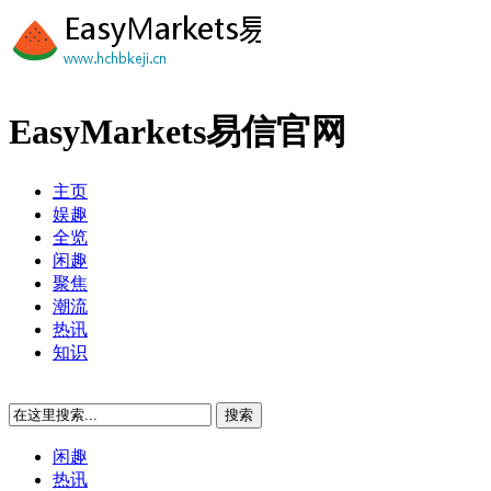
EasyMarkets易信官网
主页
娱趣
全览
闲趣
聚焦
潮流
热讯
知识
闲趣
热讯