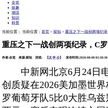
全览
娱趣
潮流
知识
科普
当前位置： 当前位置：
首页
>
探知
>
重压之下一战创两项纪录
重压之下一战创两项纪录，C
作者:
全览
来源:
探知
浏览:
【
大
中
小
】 发布时间:
2026-08-08 03:30:30
中新网北京6月24日电
创质疑在2026美加墨世
罗葡萄牙队5比0大胜乌