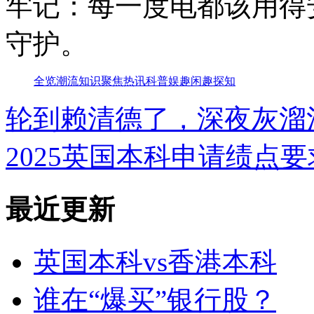
牢记：每一度电都该用得
守护。
全览
潮流
知识
聚焦
热讯
科普
娱趣
闲趣
探知
轮到赖清德了，深夜灰溜溜
2025英国本科申请绩点
最近更新
英国本科vs香港本科
谁在“爆买”银行股？