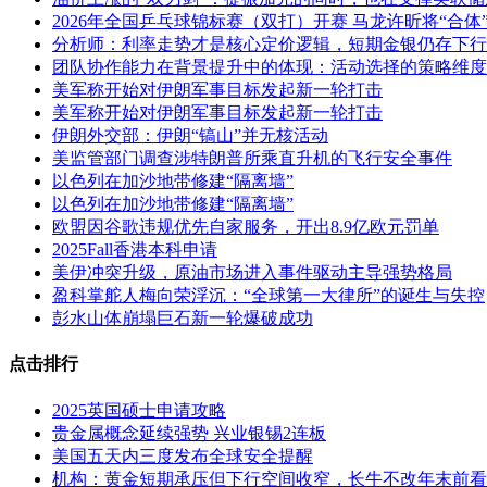
2026年全国乒乓球锦标赛（双打）开赛 马龙许昕将“合体
分析师：利率走势才是核心定价逻辑，短期金银仍存下行
团队协作能力在背景提升中的体现：活动选择的策略维度
美军称开始对伊朗军事目标发起新一轮打击
美军称开始对伊朗军事目标发起新一轮打击
伊朗外交部：伊朗“镐山”并无核活动
美监管部门调查涉特朗普所乘直升机的飞行安全事件
以色列在加沙地带修建“隔离墙”
以色列在加沙地带修建“隔离墙”
欧盟因谷歌违规优先自家服务，开出8.9亿欧元罚单
2025Fall香港本科申请
美伊冲突升级，原油市场进入事件驱动主导强势格局
盈科掌舵人梅向荣浮沉：“全球第一大律所”的诞生与失控
彭水山体崩塌巨石新一轮爆破成功
点击排行
2025英国硕士申请攻略
贵金属概念延续强势 兴业银锡2连板
美国五天内三度发布全球安全提醒
机构：黄金短期承压但下行空间收窄，长牛不改年末前看到