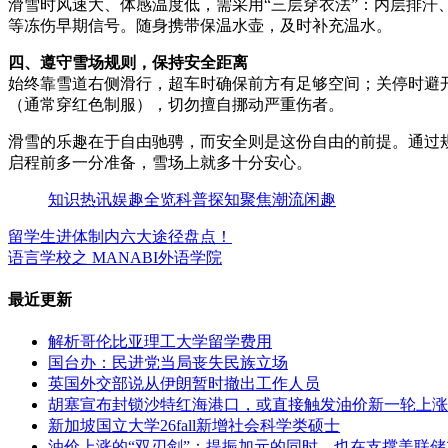
滑雪时风速大、体感温度低，需采用“三层穿衣法”：内层排汗
等冻伤早期信号。随身携带保温水壶，及时补充温水。
四、遵守雪场规则，保持安全距离
始终靠雪道右侧滑行，超车时确保前方有足够空间；关停时避
（通常穿红色制服），切勿擅自挪动严重伤者。
滑雪的乐趣在于自由驰骋，而安全则是这份自由的前提。通过
启程前多一分准备，雪场上就多十分安心。
知识
热讯
娱趣
全览
科普
探知
聚焦
潮流
闲趣
留学生进体制内六大途径盘点！
语言学校之 MANABI外语学院
最近更新
解析哥伦比亚理工大学留学费用
国台办：民进党当局丧失民族立场
英国外交部说从伊朗暂时撤出工作人员
胡塞宣布封锁沙特红海港口，或直接触发油价新一轮上涨
新加坡国立大学26fall新增社会科学类硕士
油价上涨的“双刃剑”：提振加元的同时，也在支撑美联