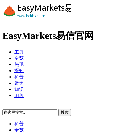
EasyMarkets易信官网
主页
全览
热讯
探知
科普
聚焦
知识
闲趣
科普
全览