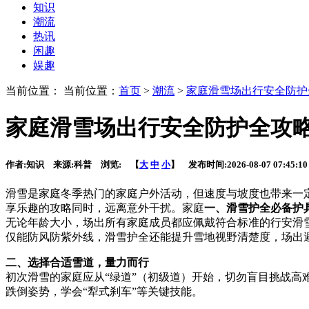
知识
潮流
热讯
闲趣
娱趣
当前位置： 当前位置：
首页
>
潮流
>
家庭滑雪场出行安全防护
家庭滑雪场出行安全防护全攻
作者:
知识
来源:
科普
浏览:
【
大
中
小
】 发布时间:
2026-08-07 07:45:10
滑雪是家庭冬季热门的家庭户外活动，但速度与坡度也带来一
享乐趣的攻略同时，远离意外干扰。家庭
一、滑雪护全必备护
无论年龄大小，场出所有家庭成员都应佩戴符合标准的行安滑
仅能防风防紫外线，滑雪护全还能提升雪地视野清楚度，场出
二、选择合适雪道，量力而行
初次滑雪的家庭应从“绿道”（初级道）开始，切勿盲目挑战高
跌倒姿势，学会“犁式刹车”等关键技能。