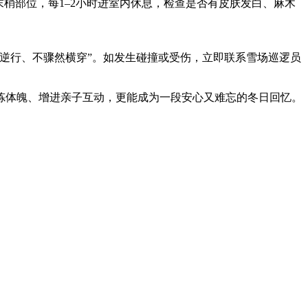
梢部位，每1–2小时进室内休息，检查是否有皮肤发白、麻木
逆行、不骤然横穿”。如发生碰撞或受伤，立即联系雪场巡逻员
炼体魄、增进亲子互动，更能成为一段安心又难忘的冬日回忆。