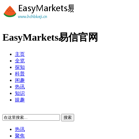
EasyMarkets易信官网
主页
全览
探知
科普
闲趣
热讯
知识
娱趣
热讯
聚焦