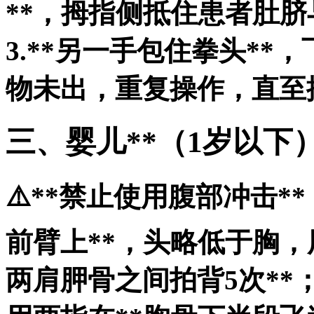
**，拇指侧抵住患者肚
3.**另一手包住拳头**
物未出，重复操作，直至
三、婴儿**（1岁以下
⚠️**禁止使用腹部冲击*
前臂上**，头略低于胸，
两肩胛骨之间拍背5次**