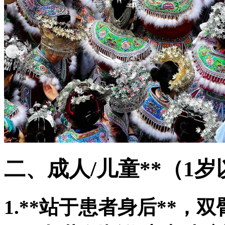
二、成人/儿童**（1
1.**站于患者身后**，