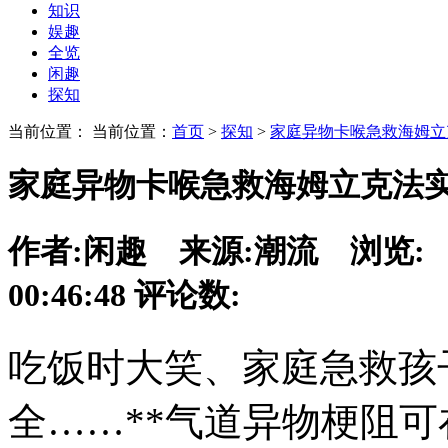
知识
娱趣
全览
闲趣
探知
当前位置： 当前位置：
首页
>
探知
>
家庭异物卡喉急救海姆立
家庭异物卡喉急救海姆立克法
作者:
闲趣
来源:
潮流
浏览:
00:46:48
评论数:
吃饭时大笑、家庭急救孩
全……**气道异物梗阻可