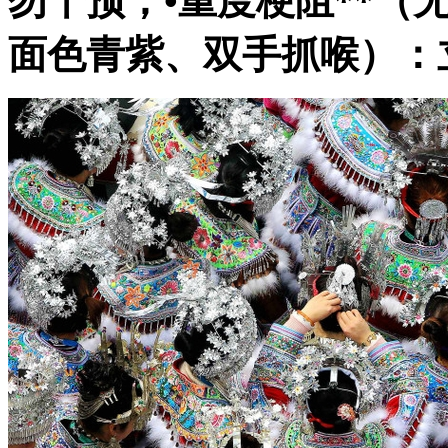
勿干预；•
重度梗阻**（
面色青紫、双手抓喉）：