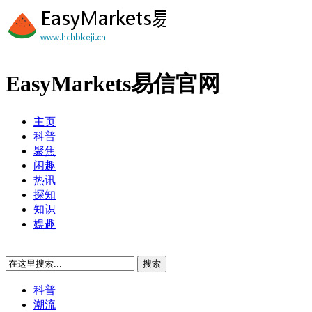
EasyMarkets易信官网
主页
科普
聚焦
闲趣
热讯
探知
知识
娱趣
科普
潮流