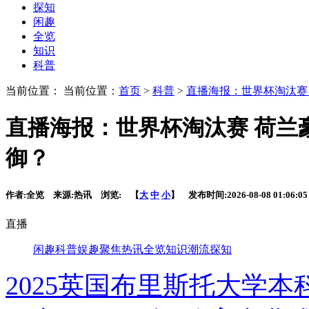
探知
闲趣
全览
知识
科普
当前位置： 当前位置：
首页
>
科普
>
直播海报：世界杯淘汰赛
直播海报：世界杯淘汰赛 荷兰
御？
作者:
全览
来源:
热讯
浏览:
【
大
中
小
】 发布时间:
2026-08-08 01:06:05
直播
闲趣
科普
娱趣
聚焦
热讯
全览
知识
潮流
探知
2025英国布里斯托大学