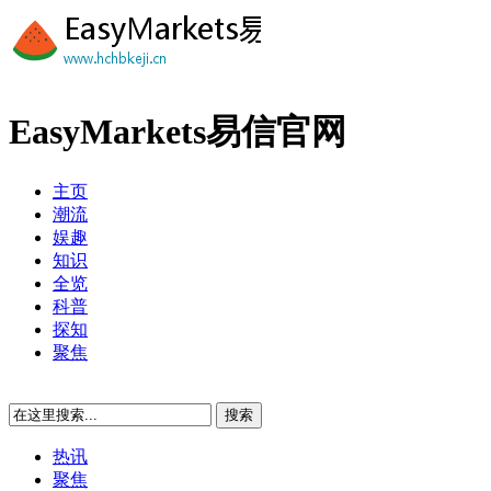
EasyMarkets易信官网
主页
潮流
娱趣
知识
全览
科普
探知
聚焦
热讯
聚焦