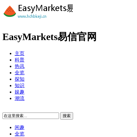
EasyMarkets易信官网
主页
科普
热讯
全览
探知
知识
娱趣
潮流
闲趣
全览