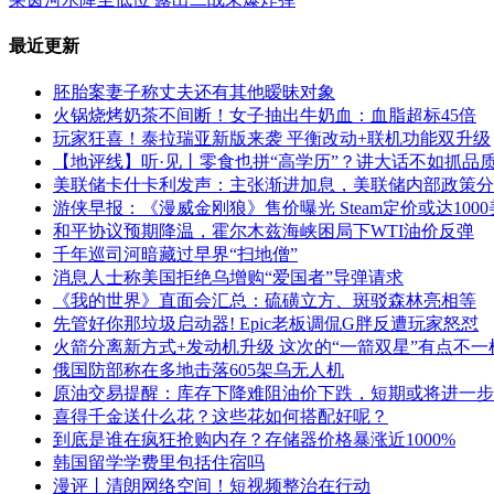
最近更新
胚胎案妻子称丈夫还有其他暧昧对象
火锅烧烤奶茶不间断！女子抽出牛奶血：血脂超标45倍
玩家狂喜！泰拉瑞亚新版来袭 平衡改动+联机功能双升级
【地评线】听·见丨零食也拼“高学历”？讲大话不如抓品
美联储卡什卡利发声：主张渐进加息，美联储内部政策分
游侠早报：《漫威金刚狼》售价曝光 Steam定价或达100
和平协议预期降温，霍尔木兹海峡困局下WTI油价反弹
千年巡司河暗藏过早界“扫地僧”
消息人士称美国拒绝乌增购“爱国者”导弹请求
《我的世界》直面会汇总：硫磺立方、斑驳森林亮相等
先管好你那垃圾启动器! Epic老板调侃G胖反遭玩家怒怼
火箭分离新方式+发动机升级 这次的“一箭双星”有点不一
俄国防部称在多地击落605架乌无人机
原油交易提醒：库存下降难阻油价下跌，短期或将进一步
喜得千金送什么花？这些花如何搭配好呢？
到底是谁在疯狂抢购内存？存储器价格暴涨近1000%
韩国留学学费里包括住宿吗
漫评丨清朗网络空间！短视频整治在行动