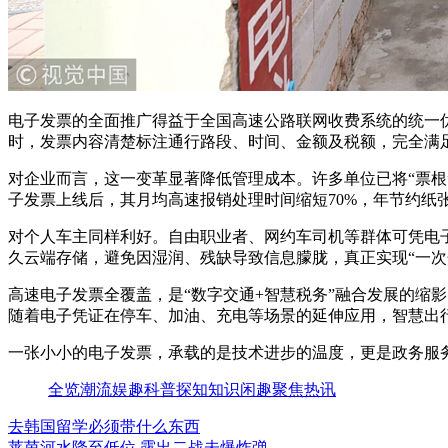
电子发票的全面推广得益于全国高速公路联网收费系统的统一优
时，发票内容清楚标注通行路段、时间、金额及税额，完全满
对企业而言，这一变革显著降低管理成本。许多单位已将“票
子发票上线后，其月均高速报销处理时间缩短70%，年节约纸
对个人车主同样利好。自由职业者、网约车司机等群体可凭电
久云端存储，避免因湿润、残缺导致信息朦胧，真正实现“一次
高速电子发票全覆盖，是“数字交通+智慧税务”融合发展的缩
随着电子凭证在停车、加油、充电等场景的延伸应用，智慧出
一张小小的电子发票，承载的是技术进步的温度，更是政务服务
全览
潮流
娱趣
科普
探知
知识
闲趣
聚焦
热讯
去韩国留学必须带什么东西
莱茵河水降至低位 露出二战未爆炸弹