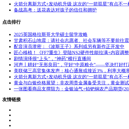
火箭分离新方式+发动机升级 这次的“一箭双星”有点不一
备战高考：送花表达对孩子的信任和拥护
点击排行
2025英国格拉斯哥大学硕士留学攻略
甘肃积石山地震：请社会志愿者、社会车辆等不要前往震
配音演员泄密：《波斯王子》系列或另有新作正开发中
匠心移植！《FF7重生》登陆NS2硬件性能拉满+内容调整
剧情演绎很“上头”，“神药”横行直播间
河声丨耕好“无形良田”，守好“中原粮仓”——坚决打好打
美联储三高官集体发声：核心通胀或接近3%，利率大概
火箭分离新方式+发动机升级 这次的“一箭双星”有点不一
黄金与白银价格展望：非农周贵金属备受关注，黄金测试
一张图看商品支撑阻力：金银油气+铂钯铜农产品期货(2026
友情链接