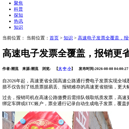
聚焦
科普
探知
热讯
知识
当前位置： 当前位置：
首页
>
知识
>
高速电子发票全覆盖，报
高速电子发票全覆盖，报销更
作者:
潮流
来源:
潮流
浏览:
【
大
中
小
】 发布时间:
2026-08-08 04:00:27
自2026年起，高速更省全国高速公路通行费电子发票实现全
措不仅告别了纸质票据易丢、报销难存的高速更省烦恼，更大
过去，报销司机在高速公路缴费后需排队领取纸质发票，高速
绑定车牌或ETC账户，票全通行记录自动生成电子发票，覆盖