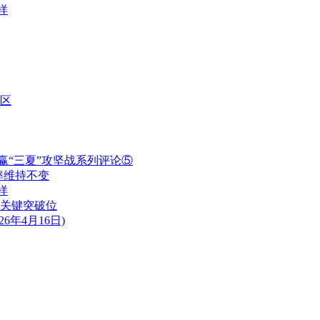
样
区
赢“三夏”攻坚战系列评论⑤
率维持不变
样
关键突破位
年4月16日)