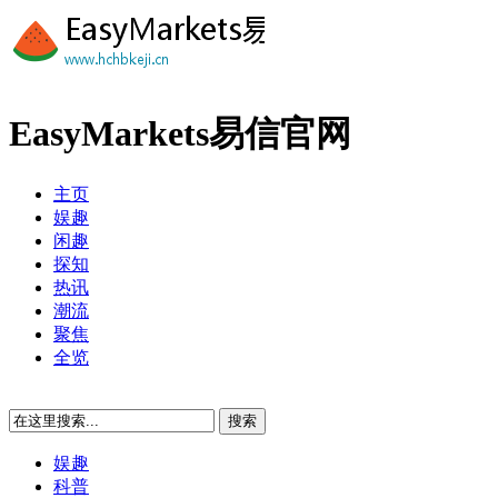
EasyMarkets易信官网
主页
娱趣
闲趣
探知
热讯
潮流
聚焦
全览
娱趣
科普