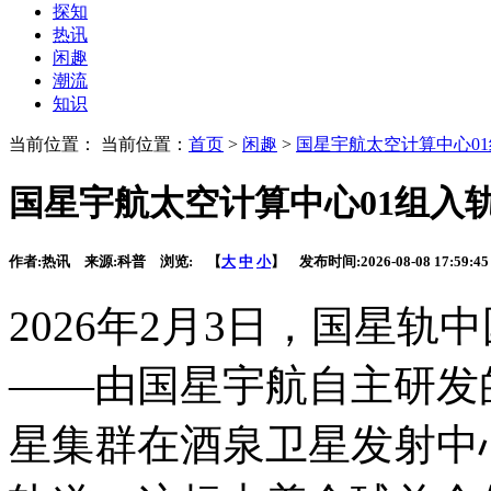
探知
热讯
闲趣
潮流
知识
当前位置： 当前位置：
首页
>
闲趣
>
国星宇航太空计算中心0
国星宇航太空计算中心01组入
作者:
热讯
来源:
科普
浏览:
【
大
中
小
】 发布时间:
2026-08-08 17:59:45
2026年2月3日，国星
——由国星宇航自主研发的
星集群在酒泉卫星发射中