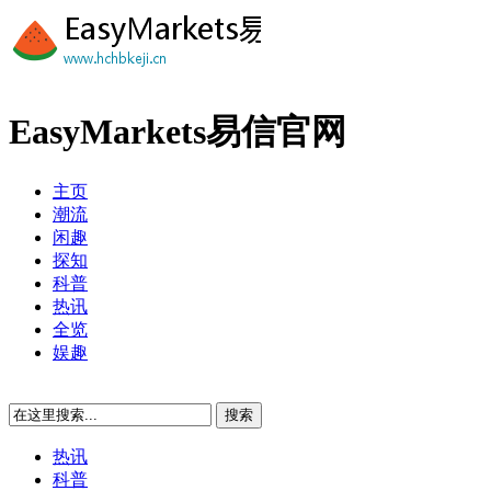
EasyMarkets易信官网
主页
潮流
闲趣
探知
科普
热讯
全览
娱趣
热讯
科普