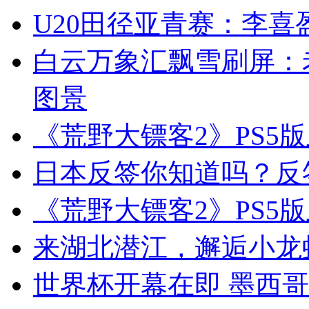
U20田径亚青赛：李
白云万象汇飘雪刷屏：
图景
《荒野大镖客2》PS5
日本反签你知道吗？反
《荒野大镖客2》PS5
来湖北潜江，邂逅小龙
世界杯开幕在即 墨西