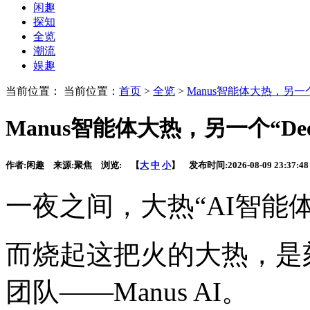
闲趣
探知
全览
潮流
娱趣
当前位置： 当前位置：
首页
>
全览
>
Manus智能体大热，另一个
Manus智能体大热，另一个“Dee
作者:
闲趣
来源:
聚焦
浏览:
【
大
中
小
】 发布时间:
2026-08-09 23:37:48
一夜之间，大热“AI智能
而烧起这把火的大热
，是
团队——Manus AI。