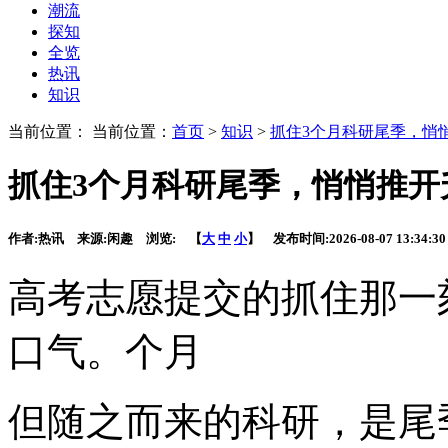
潮流
探知
全览
热讯
知识
当前位置： 当前位置：
首页
>
知识
>
抓住3个月科研尾季，悄
抓住3个月科研尾季，悄悄推开
作者:
热讯
来源:
闲趣
浏览:
【
大
中
小
】 发布时间:
2026-08-07 13:34:30
高考志愿提交的抓住那一
口气。个月
但随之而来的科研
，是尾