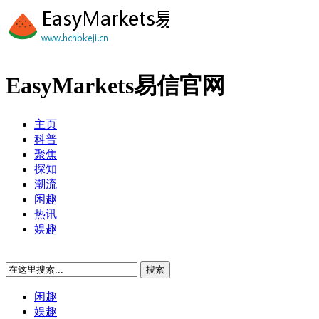
EasyMarkets易信官网
主页
科普
聚焦
探知
潮流
闲趣
热讯
娱趣
闲趣
娱趣