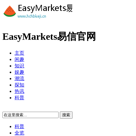
EasyMarkets易信官网
主页
闲趣
知识
娱趣
潮流
探知
热讯
科普
科普
全览