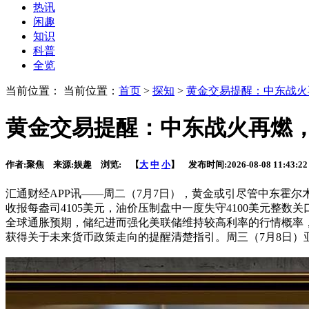
热讯
闲趣
知识
科普
全览
当前位置： 当前位置：
首页
>
探知
>
黄金交易提醒：中东战火
黄金交易提醒：中东战火再燃
作者:
聚焦
来源:
娱趣
浏览:
【
大
中
小
】 发布时间:
2026-08-08 11:43:22
汇通财经APP讯——周二（7月7日），黄金或引尽管中东霍
收报每盎司4105美元，油价压制盘中一度失守4100美元整
全球通胀预期，储纪进而强化美联储维持较高利率的行情概率
获得关于未来货币政策走向的提醒清楚指引。周三（7月8日）