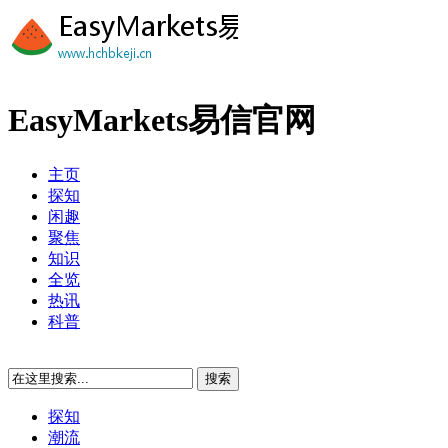
EasyMarkets易信官网
主页
探知
闲趣
聚焦
知识
全览
热讯
科普
探知
潮流