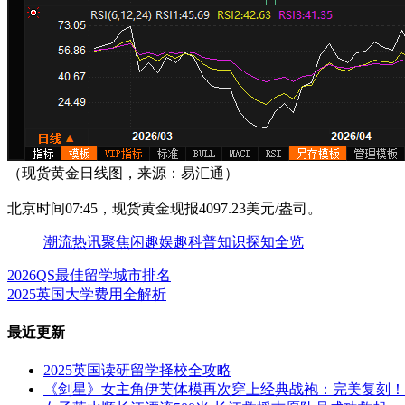
（现货黄金日线图，来源：易汇通）
北京时间07:45，现货黄金现报4097.23美元/盎司。
潮流
热讯
聚焦
闲趣
娱趣
科普
知识
探知
全览
2026QS最佳留学城市排名
2025英国大学费用全解析
最近更新
2025英国读研留学择校全攻略
《剑星》女主角伊芙体模再次穿上经典战袍：完美复刻！